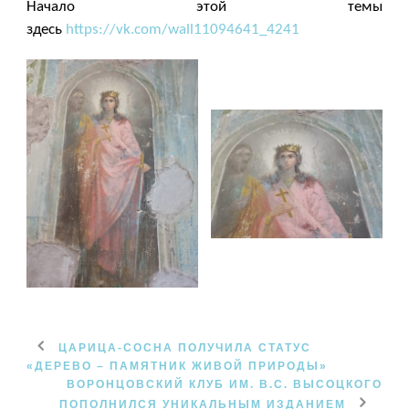
Начало этой темы
здесь
https://vk.com/wall11094641_4241
ЦАРИЦА-СОСНА ПОЛУЧИЛА СТАТУС
«ДЕРЕВО – ПАМЯТНИК ЖИВОЙ ПРИРОДЫ»
ВОРОНЦОВСКИЙ КЛУБ ИМ. В.С. ВЫСОЦКОГО
ПОПОЛНИЛСЯ УНИКАЛЬНЫМ ИЗДАНИЕМ