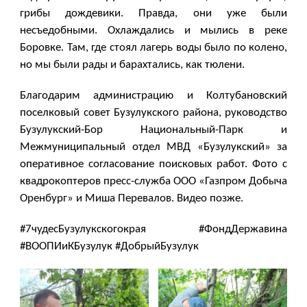
грибы дождевики. Правда, они уже были
несъедобными. Охлаждались и мылись в реке
Боровке. Там, где стоял лагерь воды было по колено,
но мы были рады и барахтались, как тюлени.
Благодарим администрацию и Колтубановский
поселковый совет Бузулукского района, руководство
Бузулукский-Бор Национальный-Парк и
Межмуниципальный отдел МВД «Бузулукский» за
оперативное согласование поисковых работ. Фото с
квадрокоптеров пресс-служба ООО «Газпром Добыча
Оренбург» и Миша Перевалов. Видео позже.
#7чудесБузулукскогокрая #ФондДержавина
#ВООПИиКБузулук #ДобрыйБузулук