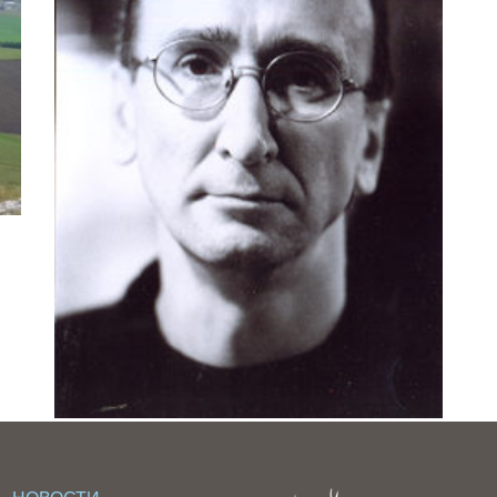
СЕМЁНОВ К. Н.
Я – коренной москвич, историк по
образованию. Мой интерес к Бузулуку
объясняется просто: моя жена родилась в
этом городе и прожила там большую часть
жизни....