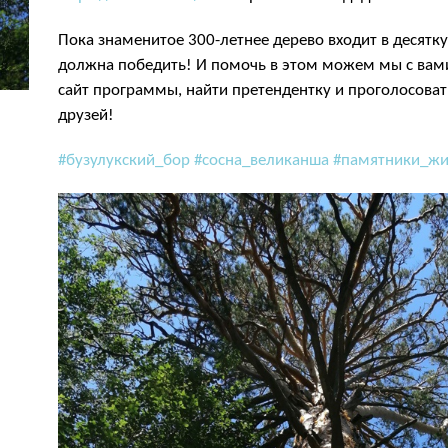
Пока знаменитое 300-летнее дерево входит в десятку
должна победить! И помочь в этом можем мы с вами. 
сайт программы, найти претендентку и проголосовать
друзей!
#бузулукский_бор
#сосна_великанша
#памятники_ж