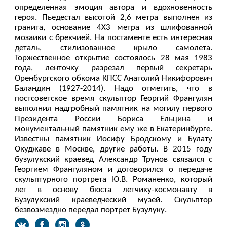
определенная эмоция автора и вдохновенность
героя. Пьедестал высотой 2,6 метра выполнен из
гранита, основание 4Х3 метра из шлифованной
мозаики с брекчией. На постаменте есть интересная
деталь, стилизованное крыло самолета.
Торжественное открытие состоялось 28 мая 1983
года, ленточку разрезал первый секретарь
Оренбургского обкома КПСС Анатолий Никифорович
Баландин (1927-2014). Надо отметить, что в
постсоветское время скульптор Георгий Франгулян
выполнил надгробный памятник на могилу первого
Президента России Бориса Ельцина и
монументальный памятник ему же в Екатеринбурге.
Известны памятник Иосифу Бродскому и Булату
Окуджаве в Москве, другие работы. В 2015 году
бузулукский краевед Александр Трунов связался с
Георгием Франгуляном и договорился о передаче
скульптурного портрета Ю.В. Романенко, который
лег в основу бюста летчику-космонавту в
Бузулукский краеведческий музей. Скульптор
безвозмездно передал портрет Бузулуку.