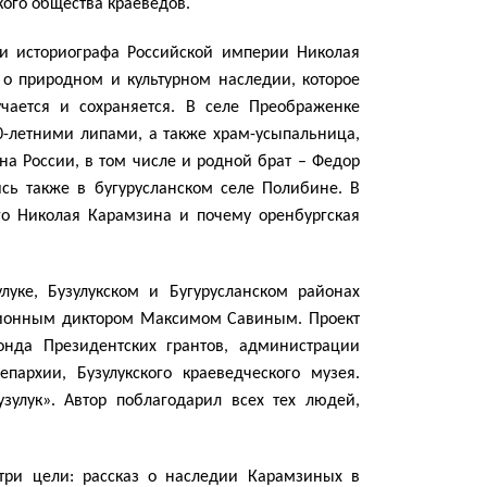
кого общества краеведов.
 и историографа Российской империи Николая
о природном и культурном наследии, которое
чается и сохраняется. В селе Преображенке
00-летними липами, а также храм-усыпальница,
а России, в том числе и родной брат – Федор
ь также в бугурусланском селе Полибине. В
го Николая Карамзина и почему оренбургская
луке, Бузулукском и Бугурусланском районах
зионным диктором Максимом Савиным. Проект
нда Президентских грантов, администрации
епархии, Бузулукского краеведческого музея.
улук». Автор поблагодарил всех тех людей,
три цели: рассказ о наследии Карамзиных в